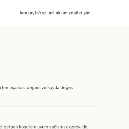
Anasayfa
Yazılar
Hakkımızda
İletişim
in her aşaması değerli ve kayda değer.
i gelişen koşullara uyum sağlamak gereklidir.