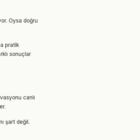
yor. Oysa doğru
a pratik
rklı sonuçlar
ivasyonu canlı
er.
 şart değil.