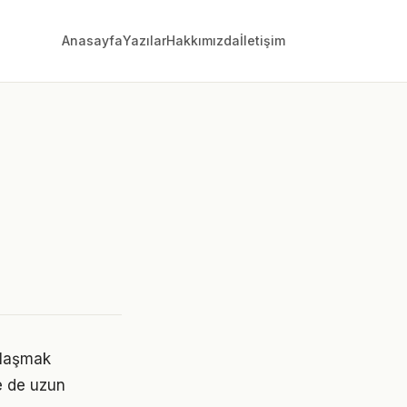
Anasayfa
Yazılar
Hakkımızda
İletişim
 ulaşmak
e de uzun