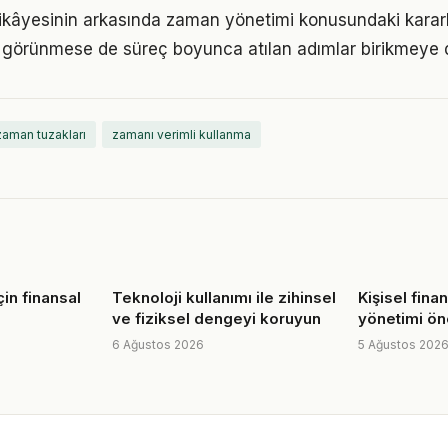
ikâyesinin arkasında zaman yönetimi konusundaki kararlıl
görünmese de süreç boyunca atılan adımlar birikmeye 
zaman tuzakları
zamanı verimli kullanma
çin finansal
Teknoloji kullanımı ile zihinsel
Kişisel fina
ve fiziksel dengeyi koruyun
yönetimi öne
6 Ağustos 2026
5 Ağustos 202