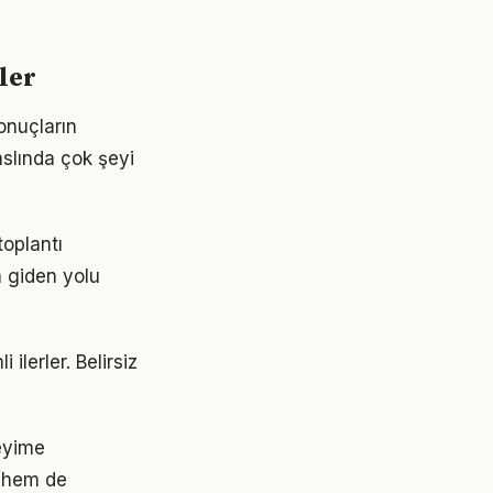
ler
onuçların
aslında çok şeyi
toplantı
a giden yolu
ilerler. Belirsiz
eyime
 hem de