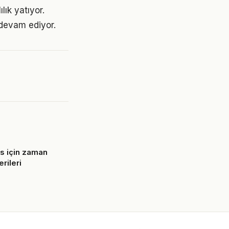
ık yatıyor.
devam ediyor.
ns için zaman
rileri
6