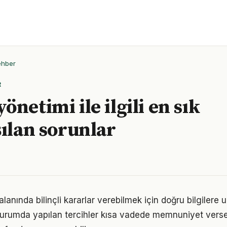
ehber
R
netimi ile ilgili en sık
şılan sorunlar
lanında bilinçli kararlar verebilmek için doğru bilgilere
 durumda yapılan tercihler kısa vadede memnuniyet vers