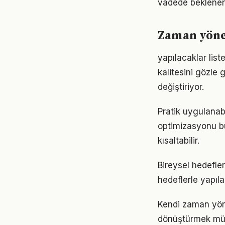
vadede beklenen
Zaman yönet
yapılacaklar lis
kalitesini gözle 
değiştiriyor.
Pratik uygulanab
optimizasyonu bü
kısaltabilir.
Bireysel hedefler
hedeflerle yapıla
Kendi zaman yön
dönüştürmek müm