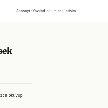
Anasayfa
Yazılar
Hakkımızda
İletişim
sek
nızca okuyup