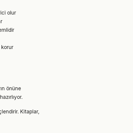
ici olur
ar
emlidir
 korur
arın önüne
azırlıyor.
endirir. Kitaplar,