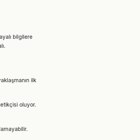
yalı bilgilere
lı.
yaklaşmanın ilk
tikçisi oluyor.
lamayabilir.