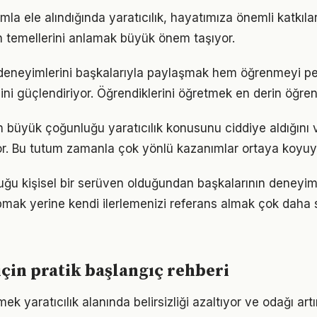
mla ele alındığında yaratıcılık, hayatımıza önemli katkılar
 temellerini anlamak büyük önem taşıyor.
eneyimlerini başkalarıyla paylaşmak hem öğrenmeyi pek
cini güçlendiriyor. Öğrendiklerini öğretmek en derin öğre
ın büyük çoğunluğu yaratıcılık konusunu ciddiye aldığını
iyor. Bu tutum zamanla çok yönlü kazanımlar ortaya koyuy
uluğu kişisel bir serüven olduğundan başkalarının deneyim
pmak yerine kendi ilerlemenizi referans almak çok daha sa
 için pratik başlangıç rehberi
ek yaratıcılık alanında belirsizliği azaltıyor ve odağı artır