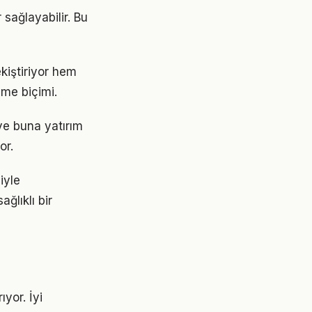
 sağlayabilir. Bu
iştiriyor hem
nme biçimi.
 ve buna yatırım
or.
iyle
ğlıklı bir
ıyor. İyi