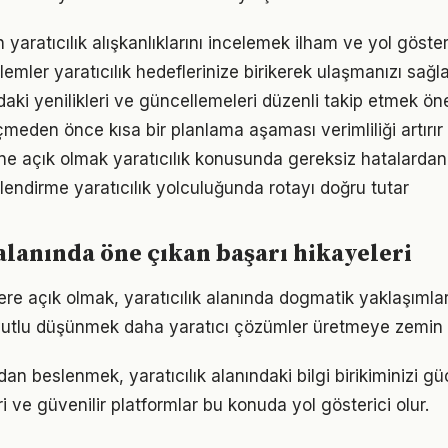
n yaratıcılık alışkanlıklarını incelemek ilham ve yol göster
mler yaratıcılık hedeflerinize birikerek ulaşmanızı sağl
ndaki yenilikleri ve güncellemeleri düzenli takip etmek ön
den önce kısa bir planlama aşaması verimliliği artırır
e açık olmak yaratıcılık konusunda gereksiz hatalardan
lendirme yaratıcılık yolculuğunda rotayı doğru tutar
 alanında öne çıkan başarı hikayeleri
lere açık olmak, yaratıcılık alanında dogmatik yaklaşıml
utlu düşünmek daha yaratıcı çözümler üretmeye zemin h
n beslenmek, yaratıcılık alanındaki bilgi birikiminizi güçl
 ve güvenilir platformlar bu konuda yol gösterici olur.