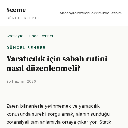
Seeme
Anasayfa
Yazılar
Hakkımızda
İletişim
GÜNCEL REHBER
Anasayfa
·
Güncel Rehber
GÜNCEL REHBER
Yaratıcılık için sabah rutini
nasıl düzenlenmeli?
25 Haziran 2026
Zaten bilinenlerle yetinmemek ve yaratıcılık
konusunda sürekli sorgulamak, alanın sunduğu
potansiyeli tam anlamıyla ortaya çıkarıyor. Statik