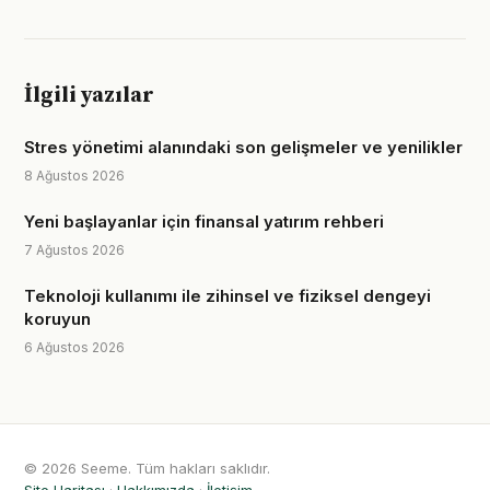
İlgili yazılar
Stres yönetimi alanındaki son gelişmeler ve yenilikler
8 Ağustos 2026
Yeni başlayanlar için finansal yatırım rehberi
7 Ağustos 2026
Teknoloji kullanımı ile zihinsel ve fiziksel dengeyi
koruyun
6 Ağustos 2026
© 2026 Seeme. Tüm hakları saklıdır.