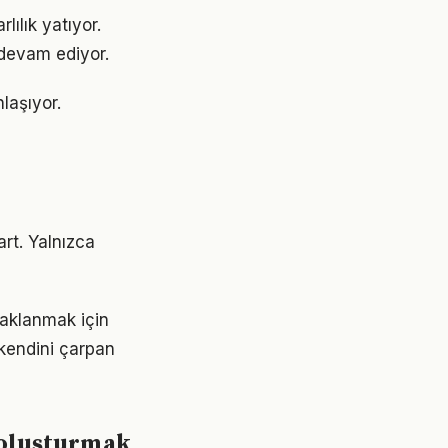
lılık yatıyor.
devam ediyor.
laşıyor.
art. Yalnızca
aklanmak için
 kendini çarpan
r oluşturmak