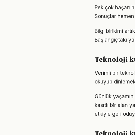
Pek çok başarı hi
Sonuçlar hemen 
Bilgi birikimi ar
Başlangıçtaki ya
Teknoloji k
Verimli bir tekno
okuyup dinlemek d
Günlük yaşamın 
kasıtlı bir alan 
etkiyle geri ödüy
Teknoloji k