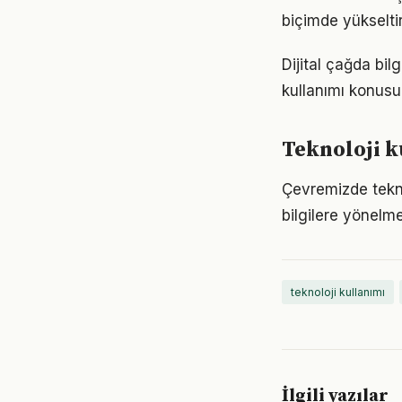
biçimde yükseltir
Dijital çağda bil
kullanımı konus
Teknoloji k
Çevremizde tekno
bilgilere yönelm
teknoloji kullanımı
İlgili yazılar