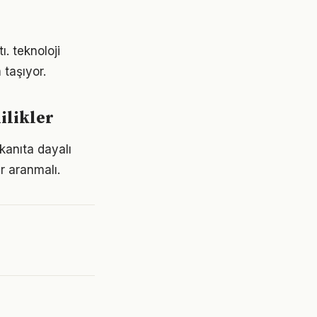
ı. teknoloji
taşıyor.
ilikler
kanıta dayalı
r aranmalı.