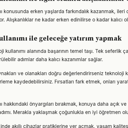
ımı konusunda erken yaşlarda farkındalık kazanmak, iler
r. Alışkanlıklar ne kadar erken edinilirse o kadar kalıcı ol
ullanımı ile geleceğe yatırım yapmak
loji kullanımı alanında başarının temel taşı. Tek seferlik ç
ülebilir adımlar daha kalıcı kazanımlar sağlar.
akları ve olanakları doğru değerlendirirseniz teknoloji 
erleme kaydedebilirsiniz. Fırsatları fark etmek, onları ya
ımı hakkındaki önyargıları bırakmak, konuya daha açık ve
adımı. Merakla yaklaşmak çoğunlukla en iyi öğretmen ol
çinde akıllı cihazlar pratiklerine yer açmak, yaşam kalitesi