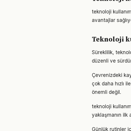
teknoloji kullan
avantajlar sağlıyo
Teknoloji k
Süreklilik, tekno
düzenli ve sürdür
Çevrenizdeki kayn
çok daha hızlı il
önemli değil.
teknoloji kullan
yaklaşmanın ilk 
Günlük rutinler i