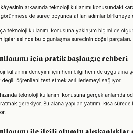
kâyesinin arkasında teknoloji kullanımı konusundaki karar
görünmese de süreç boyunca atılan adımlar birikmeye 
tıkça teknoloji kullanımı konusuna yaklaşım biçimi de olgun
nılgılar aslında bu olgunlaşma sürecinin doğal parçaları.
ullanımı için pratik başlangıç rehberi
loji kullanımı deneyimi için hem bilgi hem de uygulama ş
eğil, öğrenileni test etmek asıl ilerlemeyi sağlıyor.
hızında teknoloji kullanımı konusuna gerçek anlamda od
yaratmak gerekiyor. Bu alana yapılan yatırım, kısa sürede
or.
ullanımı ile ilgili olumlu alışkanlıkla