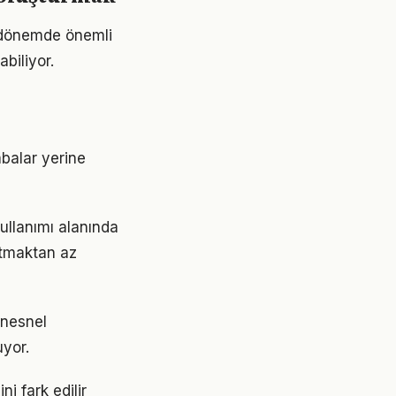
i dönemde önemli
abiliyor.
abalar yerine
kullanımı alanında
ratmaktan az
 nesnel
uyor.
ni fark edilir