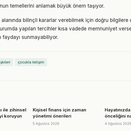
nun temellerini anlamak büyük önem taşıyor.
alanında bilinçli kararlar verebilmek için doğru bilgiler
 durumda yapılan tercihler kısa vadede memnuniyet vers
 faydayı sunmayabiliyor.
işkileri
çocukla iletişim
 ile zihinsel
Kişisel finans için zaman
Hayatınızda
yi koruyun
yönetimi önerileri
önceliğini na
5 Ağustos 2026
4 Ağustos 202