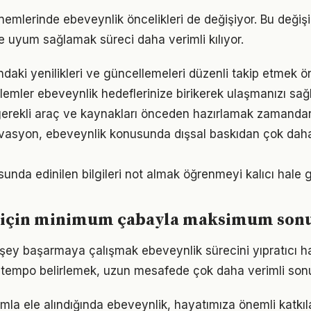
önemlerinde ebeveynlik öncelikleri de değişiyor. Bu değiş
 uyum sağlamak süreci daha verimli kılıyor.
ndaki yenilikleri ve güncellemeleri düzenli takip etmek ö
emler ebeveynlik hedeflerinize birikerek ulaşmanızı sağ
gerekli araç ve kaynakları önceden hazırlamak zamandan
vasyon, ebeveynlik konusunda dışsal baskıdan çok daha g
nda edinilen bilgileri not almak öğrenmeyi kalıcı hale ge
 için minimum çabayla maksimum son
şey başarmaya çalışmak ebeveynlik sürecini yıpratıcı hal
ir tempo belirlemek, uzun mesafede çok daha verimli son
mla ele alındığında ebeveynlik, hayatımıza önemli katkıla