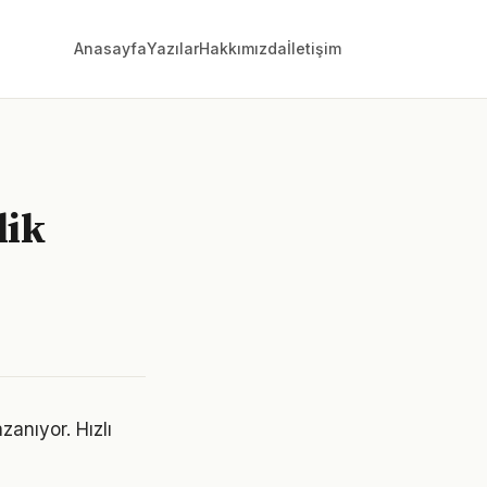
Anasayfa
Yazılar
Hakkımızda
İletişim
lik
anıyor. Hızlı