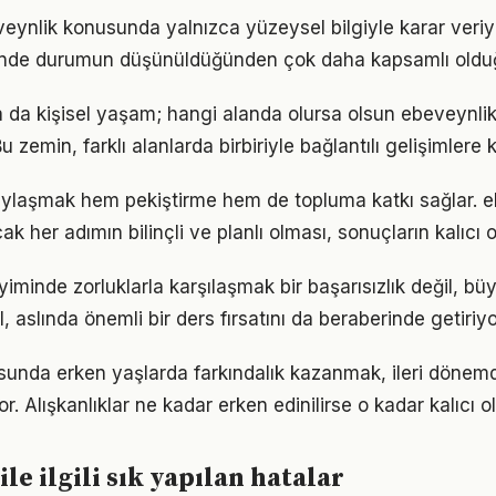
veynlik konusunda yalnızca yüzeysel bilgiyle karar veri
iğinde durumun düşünüldüğünden çok daha kapsamlı oldu
a da kişisel yaşam; hangi alanda olursa olsun ebeveynlik b
 zemin, farklı alanlarda birbiriyle bağlantılı gelişimlere k
aylaşmak hem pekiştirme hem de topluma katkı sağlar. 
k her adımın bilinçli ve planlı olması, sonuçların kalıcı o
iminde zorluklarla karşılaşmak bir başarısızlık değil, b
l, aslında önemli bir ders fırsatını da beraberinde getiriyo
sunda erken yaşlarda farkındalık kazanmak, ileri dönem
r. Alışkanlıklar ne kadar erken edinilirse o kadar kalıcı ol
le ilgili sık yapılan hatalar