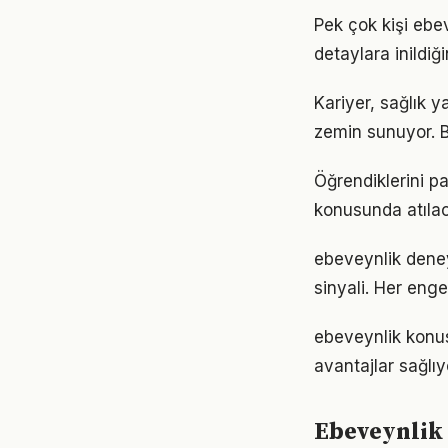
Pek çok kişi ebe
detaylara inild
Kariyer, sağlık y
zemin sunuyor. Bu
Öğrendiklerini p
konusunda atılaca
ebeveynlik deney
sinyali. Her enge
ebeveynlik konu
avantajlar sağlıyo
Ebeveynlik i