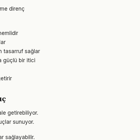
ime direnç
nemlidir
lar
 tasarruf sağlar
üçlü bir itici
tirir
uç
e getirebiliyor.
uçlar sunuyor.
r sağlayabilir.