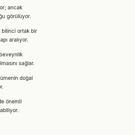
yor; ancak
ğu görülüyor.
ilinci ortak bir
apı aralıyor.
ebeveynlik
lmasını sağlar.
üyümenin doğal
r.
de önemli
abiliyor.