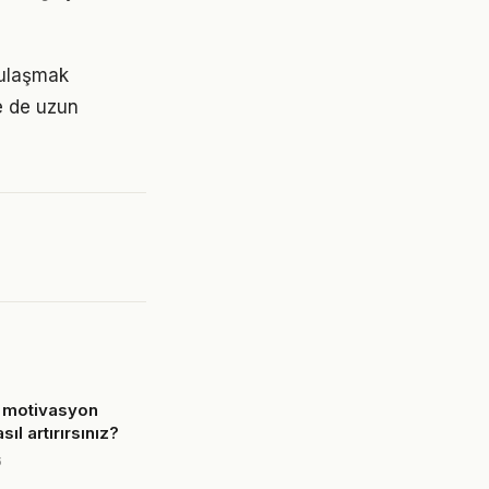
e ulaşmak
e de uzun
 motivasyon
sıl artırırsınız?
6