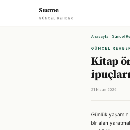
Seeme
GÜNCEL REHBER
Anasayfa
·
Güncel R
GÜNCEL REHBE
Kitap ön
ipuçlar
21 Nisan 2026
Günlük yaşamın h
bir alan yaratma