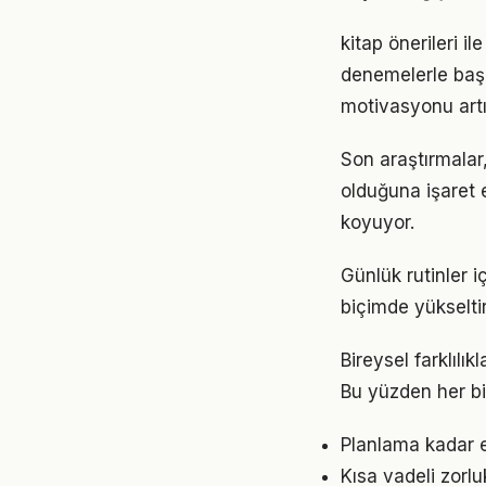
kitap önerileri i
denemelerle başl
motivasyonu artır
Son araştırmalar,
olduğuna işaret 
koyuyor.
Günlük rutinler i
biçimde yükseltir
Bireysel farklılı
Bu yüzden her bi
Planlama kadar es
Kısa vadeli zorl