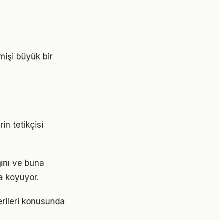
mişi büyük bir
in tetikçisi
ğını ve buna
a koyuyor.
erileri konusunda