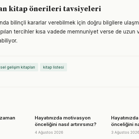
 kitap önerileri tavsiyeleri
nında bilinçli kararlar verebilmek için doğru bilgilere ulaş
pılan tercihler kısa vadede memnuniyet verse de uzun
iliyor.
isel gelişim kitapları
kitap listesi
n zaman
Hayatınızda motivasyon
Hayatınızda
önceliğini nasıl artırırsınız?
önceliğini na
4 Ağustos 2026
3 Ağustos 202