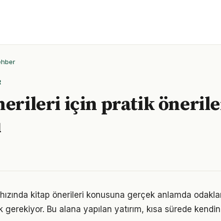
ehber
R
erileri için pratik önerile
ı
ızında kitap önerileri konusuna gerçek anlamda odaklan
k gerekiyor. Bu alana yapılan yatırım, kısa sürede kendin