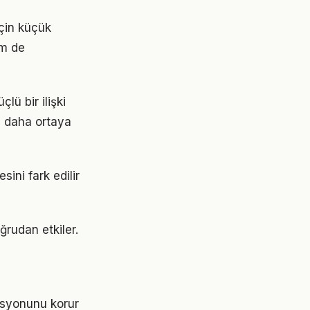
için küçük
em de
lü bir ilişki
z daha ortaya
sini fark edilir
ğrudan etkiler.
asyonunu korur