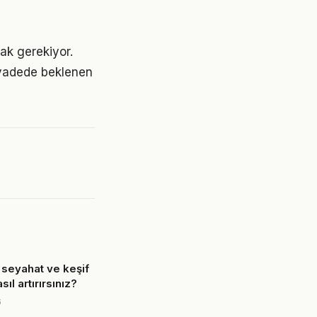
mak gerekiyor.
 vadede beklenen
 seyahat ve keşif
sıl artırırsınız?
6