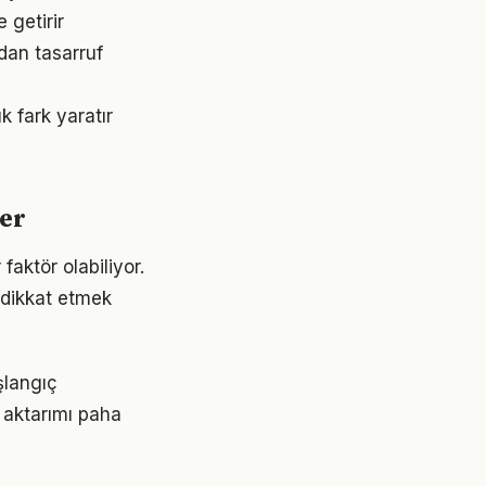
 getirir
dan tasarruf
k fark yaratır
ler
faktör olabiliyor.
e dikkat etmek
aşlangıç
 aktarımı paha