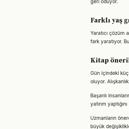
geri ödüyor.
Farklı yaş g
Yaratıcı çözüm a
fark yaratıyor. B
Kitap öneri
Gün içindeki küçü
oluyor. Alışkanl
Başarılı insanla
yatırım yaptığın
Uzmanların önerd
büyük değişiklikl