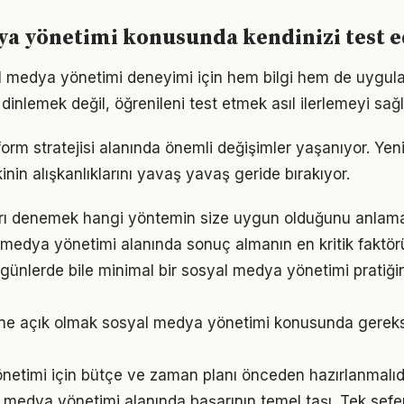
a yönetimi konusunda kendinizi test e
al medya yönetimi deneyimi için hem bilgi hem de uygul
inlemek değil, öğrenileni test etmek asıl ilerlemeyi sağl
form stratejisi alanında önemli değişimler yaşanıyor. Yen
nin alışkanlıklarını yavaş yavaş geride bırakıyor.
arı denemek hangi yöntemin size uygun olduğunu anlama
al medya yönetimi alanında sonuç almanın en kritik faktö
ünlerde bile minimal bir sosyal medya yönetimi pratiği
ne açık olmak sosyal medya yönetimi konusunda gereks
etimi için bütçe ve zaman planı önceden hazırlanmalıd
l medya yönetimi alanında başarının temel taşı. Tek sefer