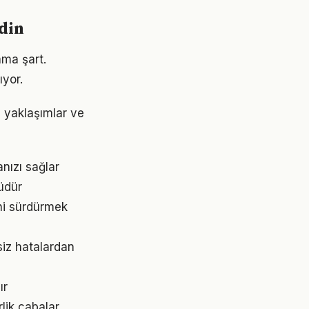
din
ama şart.
ıyor.
i yaklaşımlar ve
nızı sağlar
rüdür
ni sürdürmek
iz hatalardan
ır
lik çabalar