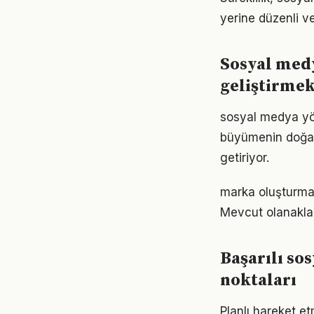
yerine düzenli ve
Sosyal med
geliştirme
sosyal medya yön
büyümenin doğal s
getiriyor.
marka oluşturma 
Mevcut olanaklarl
Başarılı so
noktaları
Planlı hareket e