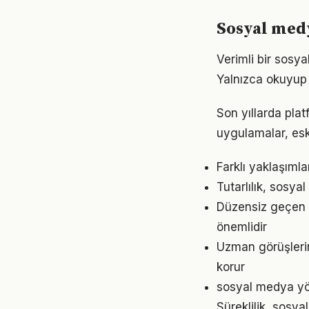
Sosyal medy
Verimli bir sosy
Yalnızca okuyup d
Son yıllarda plat
uygulamalar, eski
Farklı yaklaşıml
Tutarlılık, sosy
Düzensiz geçen g
önemlidir
Uzman görüşleri
korur
sosyal medya yön
Süreklilik, sosya