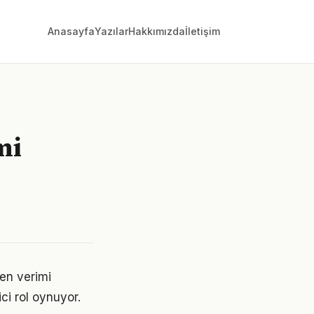
Anasayfa
Yazılar
Hakkımızda
İletişim
mi
nen verimi
ici rol oynuyor.