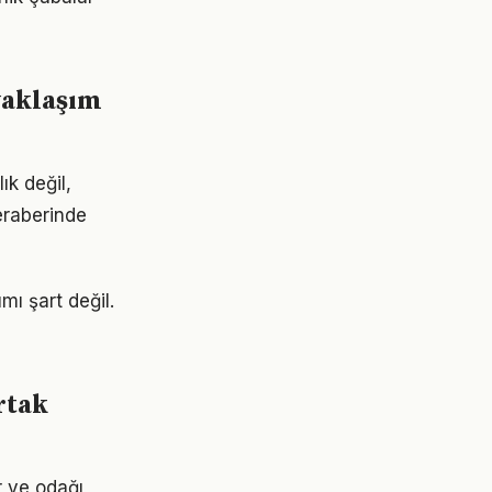
yaklaşım
ık değil,
beraberinde
ı şart değil.
rtak
r ve odağı