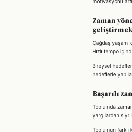
motivasyonu artır
Zaman yöne
geliştirme
Çağdaş yaşam ko
Hızlı tempo için
Bireysel hedefler
hedeflerle yapıla
Başarılı za
Toplumda zaman yö
yargılardan sıyrı
Toplumun farklı 