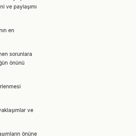
ini ve paylaşımı
nın en
.
nen sorunlara
lüğün önünü
irlenmesi
yaklaşımlar ve
aşımların önüne