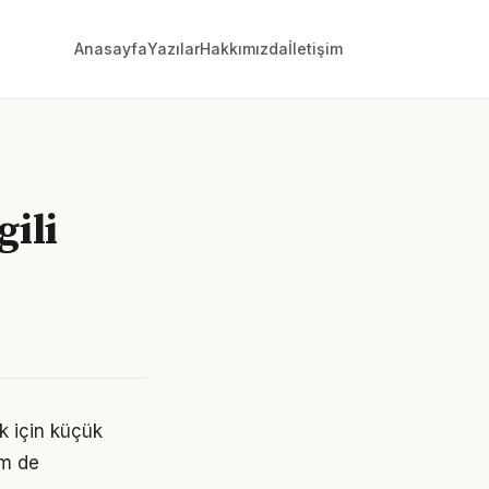
Anasayfa
Yazılar
Hakkımızda
İletişim
gili
k için küçük
em de