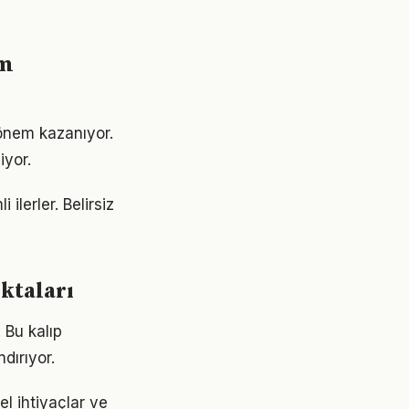
ım
önem kazanıyor.
iyor.
ilerler. Belirsiz
ktaları
 Bu kalıp
dırıyor.
l ihtiyaçlar ve