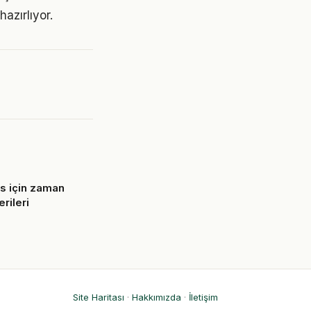
azırlıyor.
ns için zaman
rileri
6
Site Haritası
·
Hakkımızda
·
İletişim