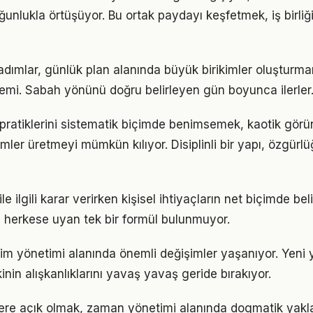
ğunlukla örtüşüyor. Bu ortak paydayı keşfetmek, iş birliğ
 adımlar, günlük plan alanında büyük birikimler oluşturma
emi. Sabah yönünü doğru belirleyen gün boyunca ilerler
pratiklerini sistematik biçimde benimsemek, kaotik görü
ümler üretmeyi mümkün kılıyor. Disiplinli bir yapı, özgür
e ilgili karar verirken kişisel ihtiyaçların net biçimde bel
 herkese uyan tek bir formül bulunmuyor.
vim yönetimi alanında önemli değişimler yaşanıyor. Yeni 
nin alışkanlıklarını yavaş yavaş geride bırakıyor.
flere açık olmak, zaman yönetimi alanında dogmatik yakl