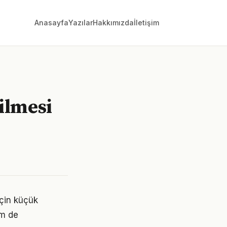
Anasayfa
Yazılar
Hakkımızda
İletişim
bilmesi
için küçük
em de