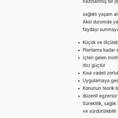
hazırlanmış bir p
sağlıklı yaşam al
Aksi durumda ya
faydayı sunmayab
Küçük ve ölçülebil
Planlama kadar es
İçten gelen moti
itici güçtür
Kısa vadeli zorl
Uygulamaya geçme
Konunun teorik b
düzenli egzersiz
Süreklilik, sağlı
ve sürdürülebilir