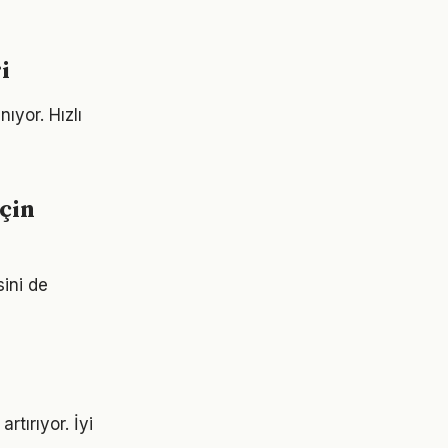
i
ıyor. Hızlı
çin
sini de
rtırıyor. İyi