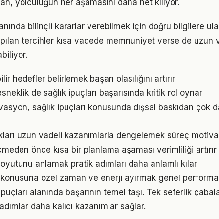
lan, yolculuğun her aşamasını daha net kılıyor.
anında bilinçli kararlar verebilmek için doğru bilgilere u
pılan tercihler kısa vadede memnuniyet verse de uzun
iliyor.
ir hedefler belirlemek başarı olasılığını artırır
neklik de sağlık ipuçları başarısında kritik rol oynar
vasyon, sağlık ipuçları konusunda dışsal baskıdan çok d
ukları uzun vadeli kazanımlarla dengelemek süreç motiv
den önce kısa bir planlama aşaması verimliliği artırır
oyutunu anlamak pratik adımları daha anlamlı kılar
 konusuna özel zaman ve enerji ayırmak genel performansı
k ipuçları alanında başarının temel taşı. Tek seferlik çabal
 adımlar daha kalıcı kazanımlar sağlar.