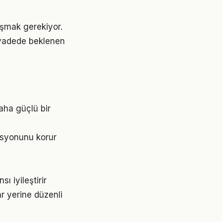
laşmak gerekiyor.
 vadede beklenen
aha güçlü bir
asyonunu korur
 iyileştirir
ar yerine düzenli