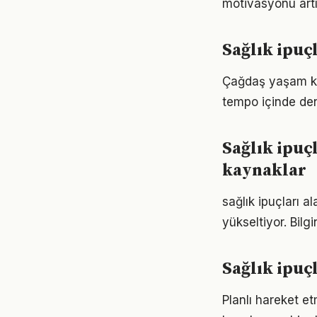
motivasyonu artır
Sağlık ipuç
Çağdaş yaşam koş
tempo içinde den
Sağlık ipuç
kaynaklar
sağlık ipuçları a
yükseltiyor. Bil
Sağlık ipuç
Planlı hareket etm